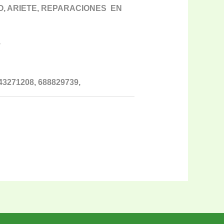
CO, ARIETE, REPARACIONES EN
,
3271208, 688829739,