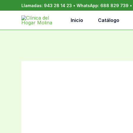
Ir
Llamadas:
943 28 14 23
•
WhatsApp:
688 829 739
al
contenido
Inicio
Catálogo