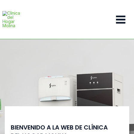
Ir
al
contenido
Main
Menu
BIENVENIDO A LA WEB DE CLÍNICA