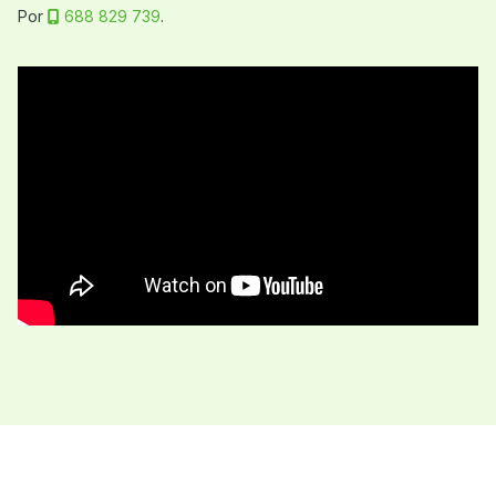
Por
688 829 739
.