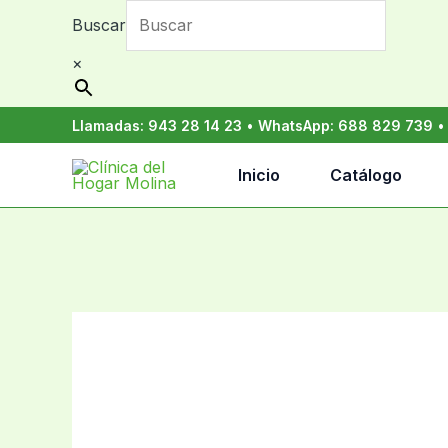
Ir
Buscar
al
contenido
×
Llamadas:
943 28 14 23
•
WhatsApp:
688 829 739
Inicio
Catálogo