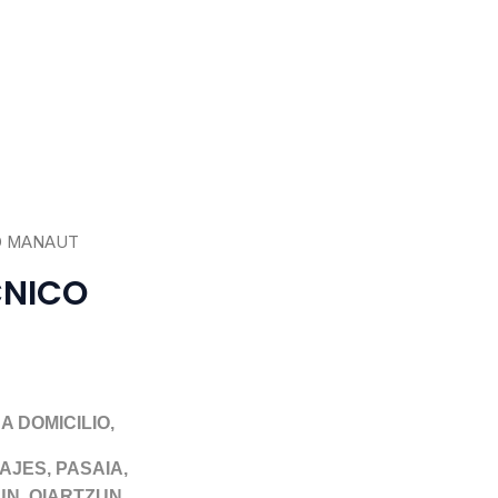
CO MANAUT
CNICO
A DOMICILIO,
AJES, PASAIA,
N, OIARTZUN,