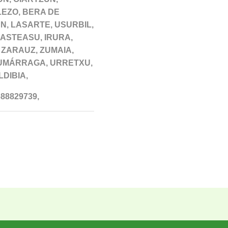
LEZO, BERA DE
N, LASARTE, USURBIL,
 ASTEASU, IRURA,
 ZARAUZ, ZUMAIA,
 ZUMÁRRAGA, URRETXU,
LDIBIA,
88829739,