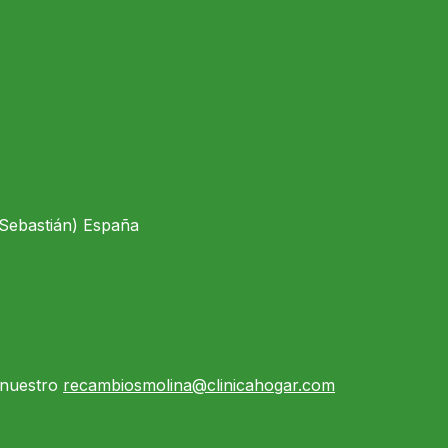
 Sebastián) España
n nuestro
recambiosmolina@clinicahogar.com