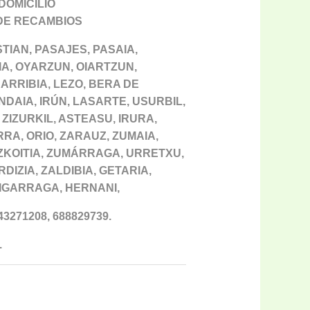
SIGMA A DOMICILIO
ECAMBIOS
TIAN, PASAJES, PASAIA,
A, OYARZUN, OIARTZUN,
RRIBIA, LEZO, BERA DE
NDAIA, IRÚN, LASARTE, USURBIL,
ZIZURKIL, ASTEASU, IRURA,
RA, ORIO, ZARAUZ, ZUMAIA,
AZKOITIA, ZUMÁRRAGA, URRETXU,
DIZIA, ZALDIBIA, GETARIA,
TIGARRAGA, HERNANI,
3271208, 688829739.
.