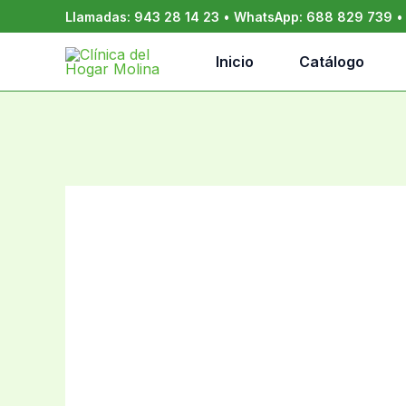
Ir
Llamadas:
943 28 14 23
•
WhatsApp:
688 829 739
al
contenido
Inicio
Catálogo