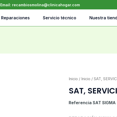
•
Email:
recambiosmolina@clinicahogar.com
Reparaciones
Servicio técnico
Nuestra tien
Inicio
/
Inicio
/ SAT, SERVI
SAT, SERVI
Referencia
SAT SIGMA
SAT, SERV