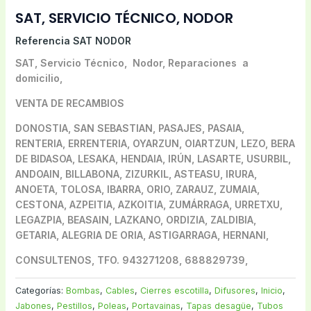
SAT, SERVICIO TÉCNICO, NODOR
Referencia
SAT NODOR
SAT, Servicio Técnico, Nodor, Reparaciones a
domicilio,
VENTA DE RECAMBIOS
DONOSTIA, SAN SEBASTIAN, PASAJES, PASAIA,
RENTERIA, ERRENTERIA, OYARZUN, OIARTZUN, LEZO, BERA
DE BIDASOA, LESAKA, HENDAIA, IRÚN, LASARTE, USURBIL,
ANDOAIN, BILLABONA, ZIZURKIL, ASTEASU, IRURA,
ANOETA, TOLOSA, IBARRA, ORIO, ZARAUZ, ZUMAIA,
CESTONA, AZPEITIA, AZKOITIA, ZUMÁRRAGA, URRETXU,
LEGAZPIA, BEASAIN,
LAZKANO, ORDIZIA, ZALDIBIA,
GETARIA, ALEGRIA DE ORIA, ASTIGARRAGA, HERNANI,
CONSULTENOS, TFO. 943271208, 688829739,
Categorías:
Bombas
,
Cables
,
Cierres escotilla
,
Difusores
,
Inicio
,
Jabones
,
Pestillos
,
Poleas
,
Portavainas
,
Tapas desagüe
,
Tubos