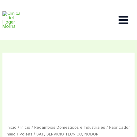
Ir
al
contenido
Main
Menu
Inicio
/
Inicio
/
Recambios Domésticos e Industriales
/
Fabricador
hielo
/
Poleas
/ SAT, SERVICIO TÉCNICO, NODOR