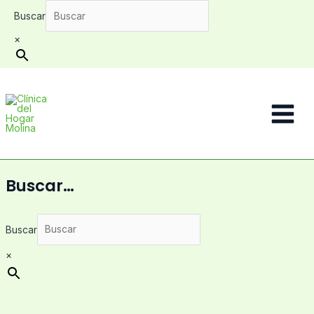
Ir
Buscar
al
contenido
×
Main
Menu
Buscar…
Buscar
×