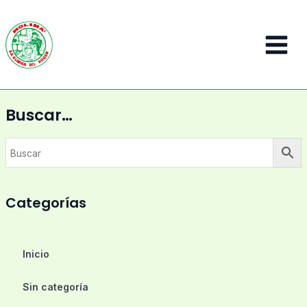
Ir
al
contenido
Main
Menu
Buscar…
Categorías
Inicio
Sin categoría