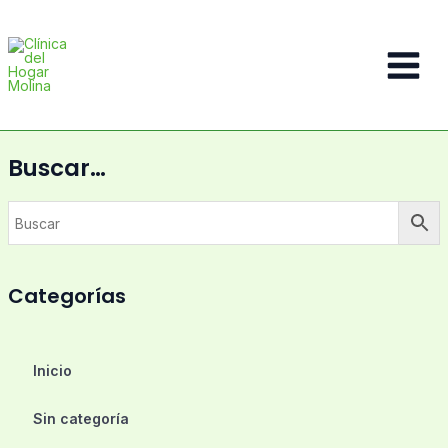
Ir
al
contenido
Main
Menu
Buscar…
Categorías
Inicio
Sin categoría