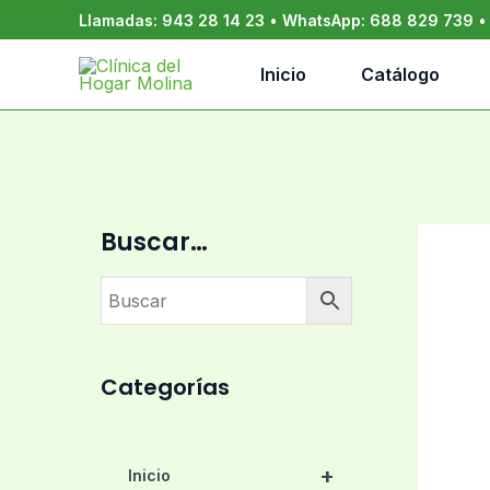
Ir
Llamadas:
943 28 14 23
•
WhatsApp:
688 829 739
al
contenido
Inicio
Catálogo
Buscar…
Categorías
+
Inicio