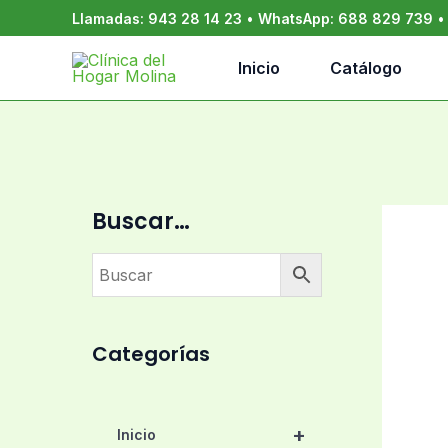
Ir
Llamadas:
943 28 14 23
•
WhatsApp:
688 829 739
al
contenido
Inicio
Catálogo
Buscar…
Categorías
+
Inicio