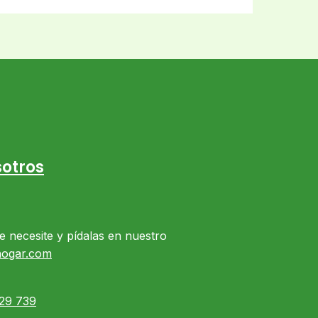
otros
e necesite y pídalas en nuestro
hogar.com
29 739