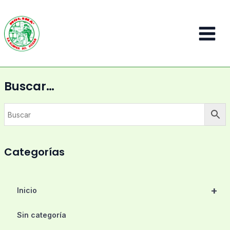
Ir
al
contenido
Main
Menu
Buscar…
Categorías
+
Inicio
Sin categoría