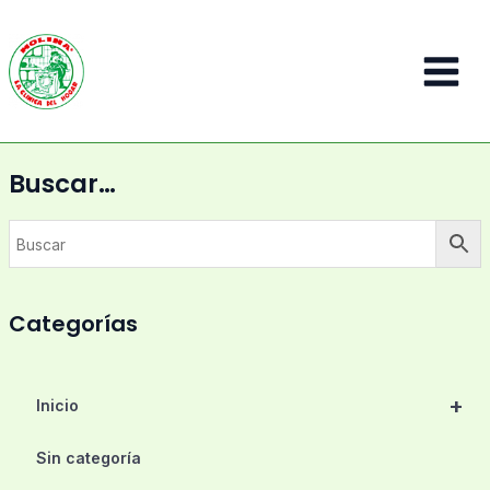
Ir
al
contenido
Main
Menu
Buscar…
Categorías
+
Inicio
Sin categoría