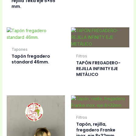
rejilla Teka eje 5×55
mm.
Tapones
Tapón fregadero
Filtros
standard 46mm.
TAPÓN FREGADERO-
REJILLA INFINITY EJE
METÁLICO
Filtros
Tapón, rejilla,
fregadero Franke
inox. eje 8x32mm