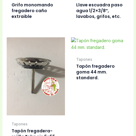
Grifo monomando
Llave escuadra paso
fregadero caño
agua 1/2×3/8″,
extraible
lavabos, grifos, etc.
Tapones
Tapón fregadero
goma 44 mm.
standard.
Tapones
Tapón fregadera-