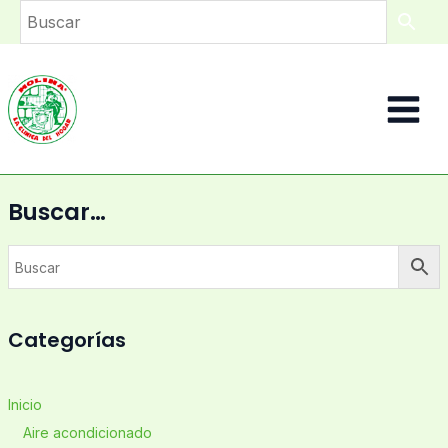
Ir
al
contenido
Main
Menu
Buscar…
Categorías
Inicio
Aire acondicionado