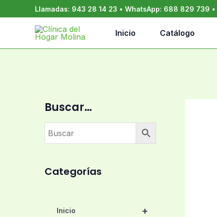
Ir
Llamadas:
943 28 14 23
•
WhatsApp:
688 829 739
al
contenido
Inicio
Catálogo
Buscar…
Categorías
+
Inicio