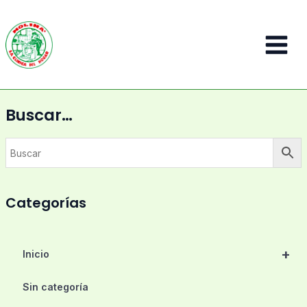
Ir
al
contenido
Main
Menu
Buscar…
Categorías
+
Inicio
Sin categoría