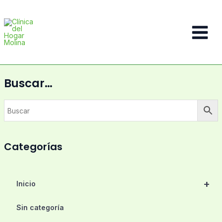
Ir
al
contenido
Main
Menu
Buscar…
Categorías
+
Inicio
Sin categoría