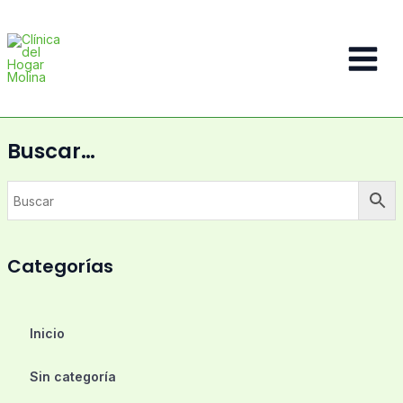
Ir
al
contenido
Main
Menu
Buscar…
Categorías
Inicio
Sin categoría