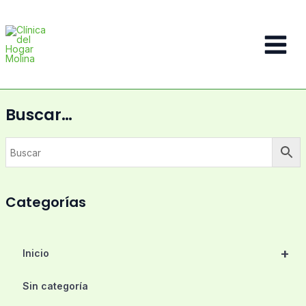
Ir
al
contenido
Main
Menu
Buscar…
Categorías
+
Inicio
Sin categoría