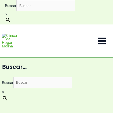
Ir
Buscar
al
contenido
×
Main
Menu
Buscar…
Buscar
×