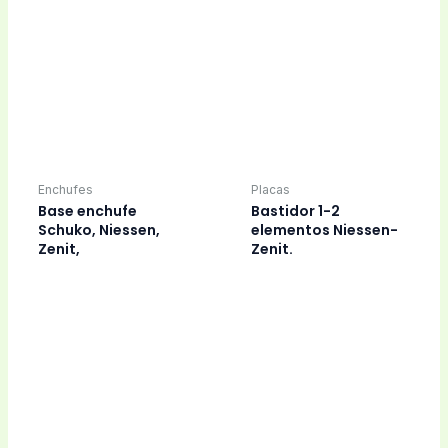
Bombillas
Bombillas
Bombilla bajo
Bombilla bajo
consumo G23-2P-
consumo PL-C-4P,
9W/21-840 fria.
26W/840
Electricidad
Electricidad
Bombilla bajo
Bombilla bajo
consumo PL-C2P,
consumo PLS2P,
26W/840
11W/840