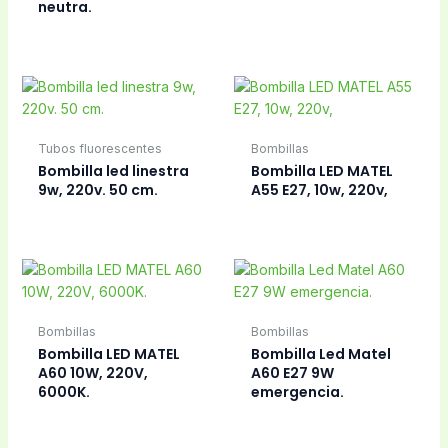
Bombillas
Bombillas
Bombilla LED tubular
Bombilla LED VELA
E27, 25W, fria,
C37 E14 5W, 220V,
6000K.
Bombillas
Bombillas
Bombilla metasol
Bombilla neón para
15W, 220V, diam.
interruptores
90mm. E27, led.
Niessen.