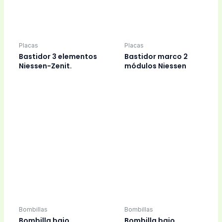
Bombillas
Bombillas
Bombilla con
Bombilla foco Led
Soporte, Microondas
18W, 220V, rosca E27,
25w, 220v,
fria.
Bombillas
Bombillas
Bombilla frigorífico
Bombilla frigorífico
Philips, 220v, 15w,
Whirlpool 40W, E27,
terminales faston.
mate.