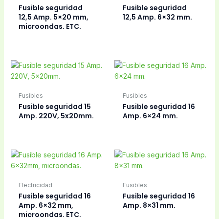
Fusibles
Fusible seguridad
Fusibles
BJC 10Amp. 5×16 mm.
Fusible térmico
330ºC, hornos,
planchas asados,
etc.
Fusibles
Fusibles
Fusible térmico de
Fusible térmico de
porcelana 250ºC.
seguridad
240º-245ºC, 15A.