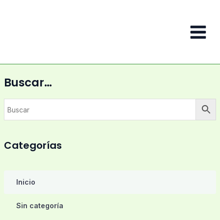
Ir
al
contenido
Main
Menu
Buscar…
Categorías
Inicio
Sin categoría