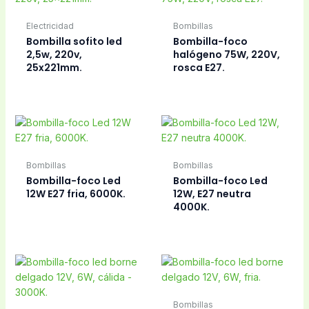
tensión 125/220 V.
Cable con clavija
toma de corriente
batidora industrial
Robot Coupé,
Tubos fluorescentes
Clavijas
Cebador
Clavija 3 conexiones
fluorescente 4-65w.
ordenador, etc.
Clavijas
Clavija 3 conexiones.
Clavijas
Clavija adaptable
europea-americana.