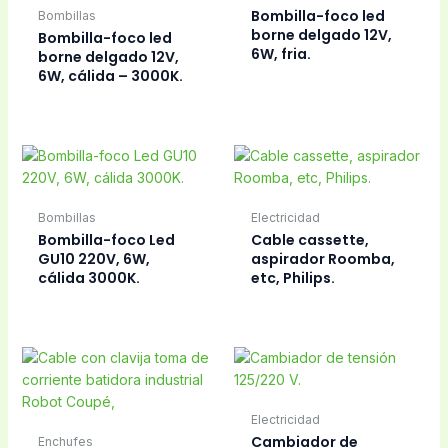
Clavijas
Clavijas
Clavija adaptable
Clavija adaptable
europea-inglesa.
Inglés-europeo.
Clavijas
Clavija Jack
Clavijas
Clavija bitensión
negra 16 Amp.
125/220 V.