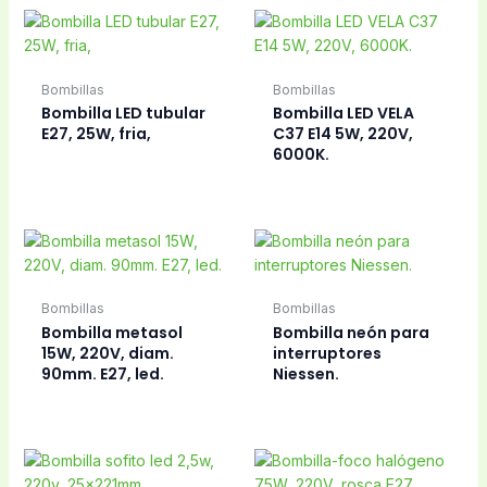
Bombilla-foco led
Bombillas
borne delgado 12V,
Bombilla-foco led
6W, fria.
borne delgado 12V,
6W, cálida – 3000K.
Bombillas
Electricidad
Bombilla-foco Led
Cable cassette,
GU10 220V, 6W,
aspirador Roomba,
cálida 3000K.
etc, Philips.
Electricidad
Cambiador de
Enchufes