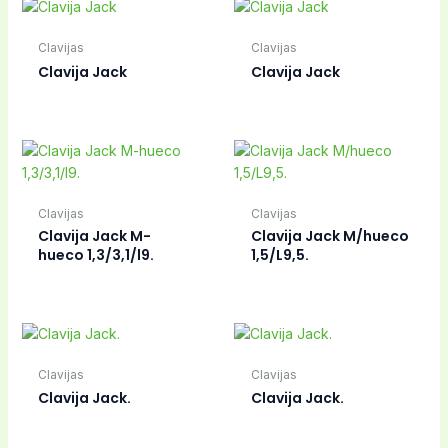
Interruptores
Conmutador
Electricidad
ventilador Taurus
Detector de
Tropicano.
movimiento,
SUPERFICIE, TECHO,
Pir 1200C.
Aire acondicionado
Electricidad
ELECTROVAVULA
Escobilla motor
PARA AGUA ROSCA
5x12mm. Balay,
3/8H X 3/8H – 220-
Bosch, Siemens, Neff,
230V.
ETC.