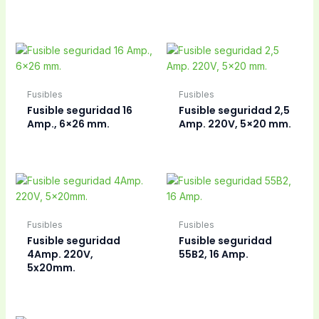
1
2
3
→
Nuestra tienda
Molina Gros
Claudio Delgado, 6 - Bajo 20001 (Donostia - San
Sebastián) España
688 829 739