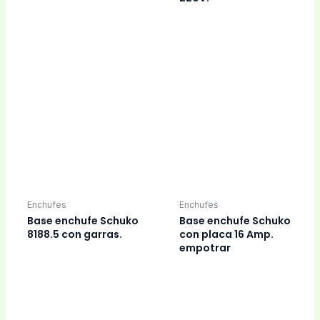
Base enchufe Schuko
Base enchufe Schuko
8188.5 con garras.
con placa 16 Amp.
empotrar
Enchufes
Placas
Base enchufe
Bastidor 1-2
Schuko, Niessen,
elementos Niessen-
Zenit,
Zenit.
Placas
Placas
Bastidor 3 elementos
Bastidor marco 2
Niessen-Zenit.
módulos Niessen