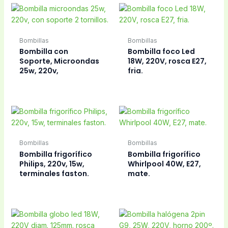
Bombillas
Bombilla LED
Bombillas
campana extractora
Bombilla LED borne
10W, fria, 6400K.
delgado neutra 6W,
12V, 4200K.
Bombillas
Bombillas
Bombilla Led
Bombilla Led GU10
frigorífico E14, 4W,
220V 6W neutra,
220V, 6500K.
4000K.
Bombillas
Bombillas