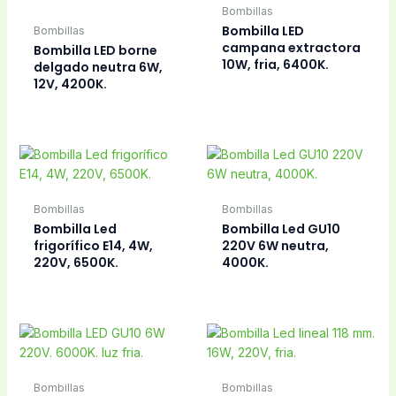
neutra.
Tubos fluorescentes
Bombillas
Bombilla led linestra
Bombilla LED MATEL
9w, 220v. 50 cm.
A55 E27, 10w, 220v,
Bombillas
Bombillas
Bombilla LED MATEL
Bombilla Led Matel
A60 10W, 220V,
A60 E27 9W
6000K.
emergencia.