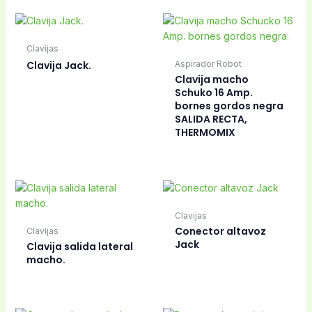
Fusibles
Fusible CERAMICO de
Electricidad
seguridad 2 Amp,
Fusible alto voltaje
6×25 mm.
Microondas HVF7,
5KV, 0,7A, Standar,
TODAS LAS MARCAS
Fusibles
Fusibles
Fusible seguridad
Fusible seguridad 1
0,63 Amp. 5x20mm.
Amp. 6×32 mm.