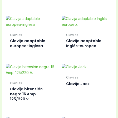
Clavijas
Clavija Jack.
Aspirador Robot
Clavija macho
Schuko 16 Amp.
bornes gordos negra
SALIDA RECTA,
THERMOMIX
Clavijas
Conector altavoz
Clavijas
Jack
Clavija salida lateral
macho.