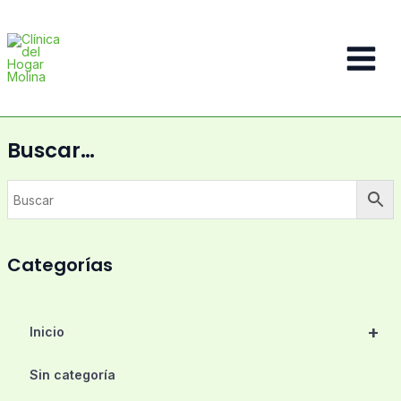
Ir
al
contenido
Main
Menu
Buscar…
Categorías
+
Inicio
Sin categoría