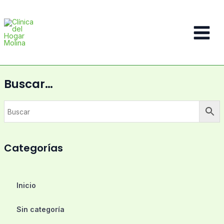
Ir
al
contenido
Main
Menu
Buscar…
Categorías
Inicio
Sin categoría