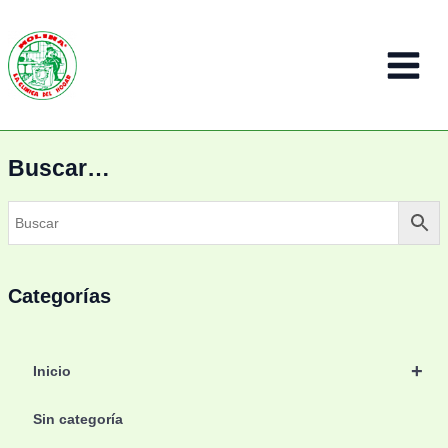
Ir
al
contenido
Main
Menu
Buscar…
Categorías
+
Inicio
Sin categoría