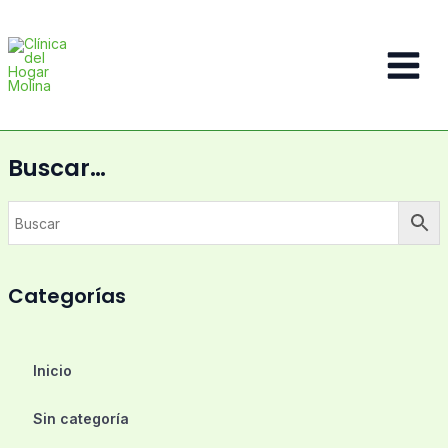
Ir
al
contenido
Main
Menu
Buscar…
Categorías
Inicio
Sin categoría