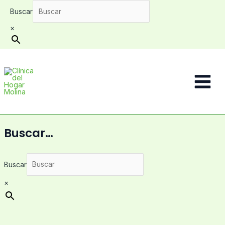
Ir
Buscar
al
contenido
×
Main
Menu
Buscar…
Buscar
×