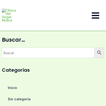
Ir
al
contenido
Main
Menu
Buscar…
Categorías
Inicio
Sin categoría