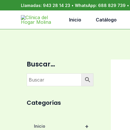
Ir
Llamadas:
943 28 14 23
•
WhatsApp:
688 829 739
al
contenido
Inicio
Catálogo
Buscar…
Categorías
+
Inicio