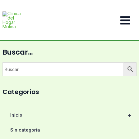
Ir
al
contenido
Main
Menu
Buscar…
Categorías
+
Inicio
Sin categoría