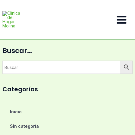
Ir
al
contenido
Main
Menu
Buscar…
Categorías
Inicio
Sin categoría