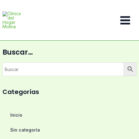
Ir
al
contenido
Main
Menu
Buscar…
Categorías
Inicio
Sin categoría