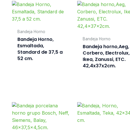
Bandeja Horno
Bandeja Horno,
Bandeja Horno
Esmaltada,
Bandeja horno,Aeg,
Standard de 37,5 a
Corbero, Electrolux,
52 cm.
Ikea, Zanussi, ETC.
42,4x37x2cm.