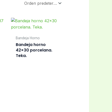
Bandeja Horno
Bandeja horno
42×30 porcelana.
Teka.