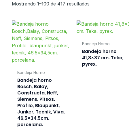
Mostrando 1–100 de 417 resultados
Bandeja Horno
Bandeja horno
41,8×37 cm. Teka,
pyrex.
Bandeja Horno
Bandeja horno
Bosch, Balay,
Constructa, Neff,
Siemens, Pitsos,
Profilo, Blaupunkt,
Junker, Tecnik, Viva,
46,5×34,5cm.
porcelana.