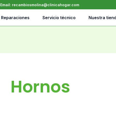
•
Email:
recambiosmolina@clinicahogar.com
Reparaciones
Servicio técnico
Nuestra tien
Hornos