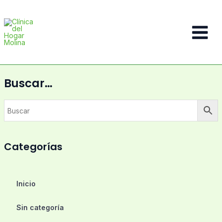
Ir
al
contenido
Main
Menu
Buscar…
Categorías
Inicio
Sin categoría