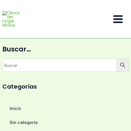
Ir
al
contenido
Main
Menu
Buscar…
Categorías
Inicio
Sin categoría