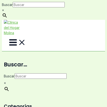
Ir
Buscar
al
×
contenido
Main
Menu
Buscar…
Buscar
×
Categorías