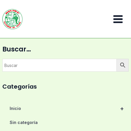
Ir
al
contenido
Main
Menu
Buscar…
Categorías
+
Inicio
Sin categoría