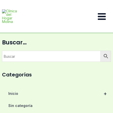
Ir
al
contenido
Main
Menu
Buscar…
Categorías
+
Inicio
Sin categoría