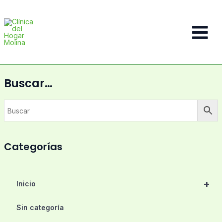
Ir
al
contenido
Main
Menu
Buscar…
Categorías
+
Inicio
Sin categoría