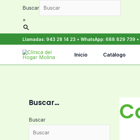
Ir
Buscar
al
contenido
×
Llamadas:
943 28 14 23
•
WhatsApp:
688 829 739
Inicio
Catálogo
C
Buscar…
Buscar