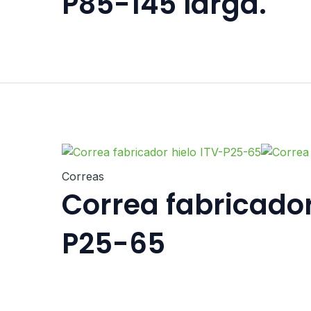
P85-145 larga.
Correas
Correa fabricador
P25-65