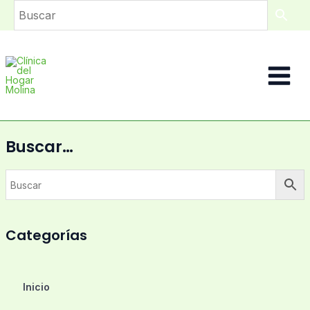
Ir
al
contenido
Main
Menu
Buscar…
Categorías
Inicio