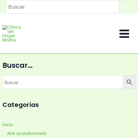
Ir
al
contenido
Main
Menu
Buscar…
Categorías
Inicio
Aire acondicionado