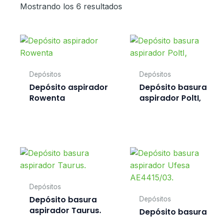
Mostrando los 6 resultados
Depósitos
Depósitos
Depósito aspirador
Depósito basura
Rowenta
aspirador PoltI,
Depósitos
Depósito basura
Depósitos
aspirador Taurus.
Depósito basura