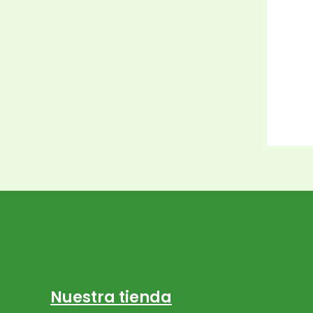
Nuestra tienda