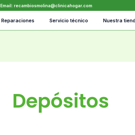
•
Email:
recambiosmolina@clinicahogar.com
Reparaciones
Servicio técnico
Nuestra tien
Depósitos