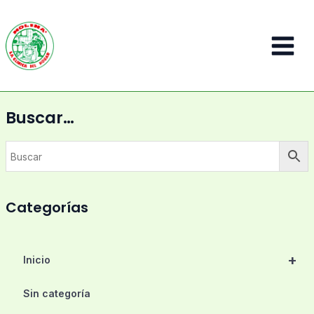
Ir
al
contenido
Main
Menu
Buscar…
Categorías
+
Inicio
Sin categoría