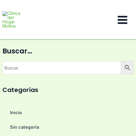
Ir
al
contenido
Main
Menu
Buscar…
Categorías
Inicio
Sin categoría