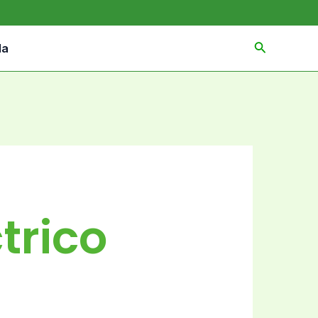
da
trico