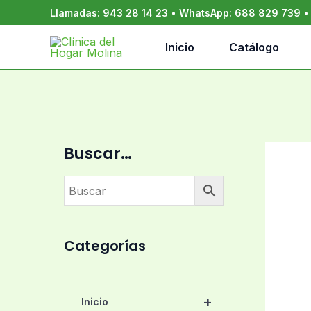
Ir
Llamadas:
943 28 14 23
•
WhatsApp:
688 829 739
al
contenido
Inicio
Catálogo
Buscar…
Categorías
+
Inicio