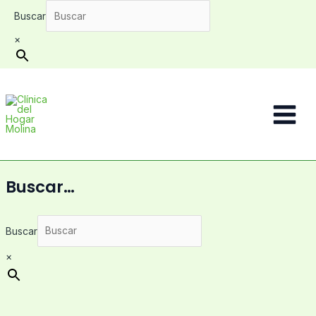
Ir
Buscar
al
contenido
×
Main
Menu
Buscar…
Buscar
×