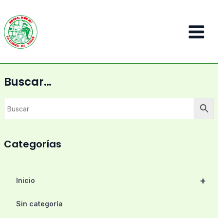
Ir
al
contenido
Main
Menu
Buscar…
Categorías
+
Inicio
Sin categoría