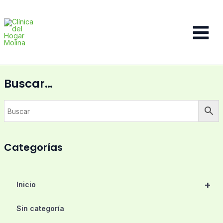
Ir
al
contenido
Main
Menu
Buscar…
Categorías
+
Inicio
Sin categoría