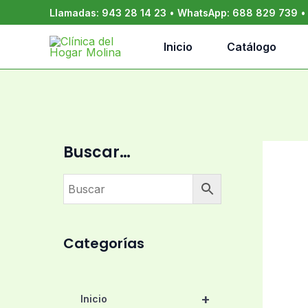
Ir
Llamadas:
943 28 14 23
•
WhatsApp:
688 829 739
al
contenido
Inicio
Catálogo
Buscar…
Categorías
+
Inicio