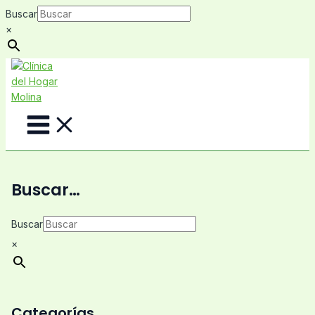
Ir
Buscar
al
×
contenido
Main
Menu
Buscar…
Buscar
×
Categorías